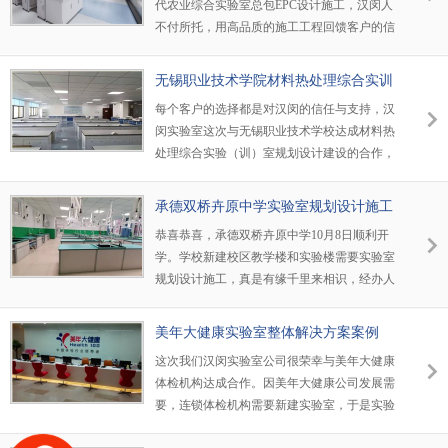
代农业综合实验室总包EPC设计施工，汉闵人
人产业技术研究院达成建设ISO三级洁净室的
不付所托，用高品质的施工工程回馈客户的信
合作共识。感谢业主的选择与信任，汉闵也以
赖。选择汉闵就是就选择省心、放心！
高品质的施工质量向客户提交了一份满意的答
卷。
无锡职业技术学院材料热处理综合实训
室规划设计建设项目
每个客户的选择都是对汉闵的信任与支持，汉
闵实验室这次与无锡职业技术学校达成材料热
处理综合实验（训）室规划设计建设的合作，
工期为30天，汉闵不仅提前完工，整体质量还
获得了老师们的一致好评，完美交付。每次客
承德双桥卉原中学实验室规划设计施工
户的选择汉闵定全力以赴，不负众望！
案例
恭喜恭喜，承德双桥卉原中学10月8日顺利开
学。学校新建校区教学楼和实验楼需要实验室
规划设计施工，真是有缘千里来相识，经办人
从茫茫人海中找到了我们汉闵公司。汉闵公司
根据实验室使用需求及与业主的多次沟通最终
美年大健康实验室整体解决方案案例
确定方案。未来配合学校的开学需要，公司生
这次我们汉闵实验室公司很荣幸与美年大健康
产安装人员加班加点，终于赶在开学前向学校
体检机构达成合作。因美年大健康公司发展需
交付实验室。学校对我们的服务及质量非常满
要，连锁体检机构需要新建实验室，于是实验
意，每次的合作汉闵都将全力以赴，不辱使
室负责人从茫茫网海中找到了我们汉闵实验室
命！