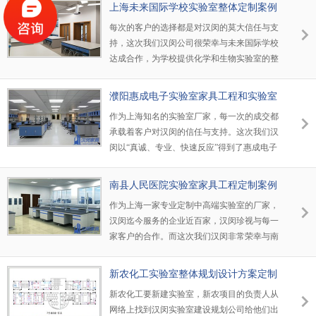
公司，公司同事根据他们的需要免费制定了实
上海未来国际学校实验室整体定制案例
验室整体解决方案。负责人对小编说，汉闵实
每次的客户的选择都是对汉闵的莫大信任与支
验室公司的设计方案、价格及质量都符合他们
持，这次我们汉闵公司很荣幸与未来国际学校
的要求。
达成合作，为学校提供化学和生物实验室的整
体定制服务。汉闵公司为客户提供的不仅是产
品，而是汉闵以客户为主，从客户角度的服务
濮阳惠成电子实验室家具工程和实验室
理念。
通风管道工程定制案例
作为上海知名的实验室厂家，每一次的成交都
承载着客户对汉闵的信任与支持。这次我们汉
闵以“真诚、专业、快速反应”得到了惠成电子
经办人的认可，双方愉快的达成实验室家具定
制工程和室内实验室通风管道工程合作。
南县人民医院实验室家具工程定制案例
作为上海一家专业定制中高端实验室的厂家，
汉闵迄今服务的企业近百家，汉闵珍视与每一
家客户的合作。而这次我们汉闵非常荣幸与南
县人民医院达成合作。南县人民医院新建院区
需要采购一批实验室家具，经办人从茫茫网海
新农化工实验室整体规划设计方案定制
中找到了我们汉闵。从前期的方案沟通到后期
案例
新农化工要新建实验室，新农项目的负责人从
的定制供货，汉闵以品质和服务赢得客户信
网络上找到汉闵实验室建设规划公司给他们出
赖。