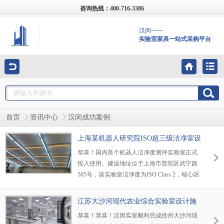
咨询热线：400-716-3386
汉闵——
实验室家具一站式采购平台
首页
资讯中心
汉闵成功案例
上海某机器人研究院ISO超三级洁净室设
计施工
恭喜！国内首个机器人洁净度测评实验室正式
投入使用。建设地址位于上海市普陀区武宁路
505号，该实验室洁净度为ISO Class 2，核心区
域可达到ISO Class 1（依据ISO 14644-1），实
验室采用人货分流的方式，洁净区有效面积约
江苏大沙河现代农业综合实验室设计施
40㎡。参与洁净室建设的正是汉闵实验室公
工案例
恭喜！恭喜！汉闵实室顺利完成徐州大沙河现
司，2022年10月份汉闵实验室公司与上海机器