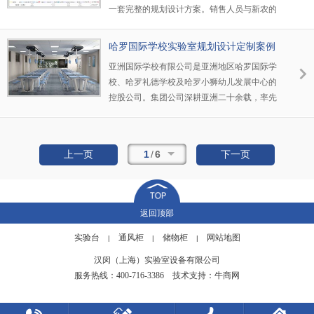
一套完整的规划设计方案。销售人员与新农的
经办人对接后，双方确定了勘察现场的时间。
公司技术人员与新农使用部门多次反复沟通修
哈罗国际学校实验室规划设计定制案例
改方案，在年初的时候虽受疫情影响但双方以
亚洲国际学校有限公司是亚洲地区哈罗国际学
微信视频会议的形式最终确定了方案，隔离病
校、哈罗礼德学校及哈罗小狮幼儿发展中心的
毒隔离不了我们的服务和技术。汉闵公司认真
控股公司。集团公司深耕亚洲二十余载，率先
负责、积极配合、快速响应的态度得到了新农
于1998年在泰国曼谷设立了哈罗国际学校，并
化工的一致认可。
先后于2005年在北京、2012年在香港、2016年
在上海设立了哈罗国际学校。2019学年在读学
1
/
6
上一页
下一页
生4800余人，师生来自30多个国家和地区。
返回顶部
实验台
通风柜
储物柜
网站地图
|
|
|
汉闵（上海）实验室设备有限公司
服务热线：400-716-3386
技术支持：牛商网