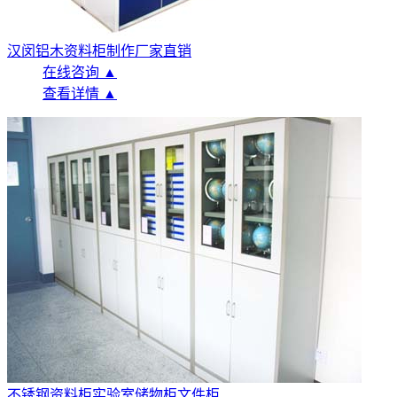
汉闵铝木资料柜制作厂家直销
在线咨询 ▲
查看详情 ▲
不锈钢资料柜实验室储物柜文件柜