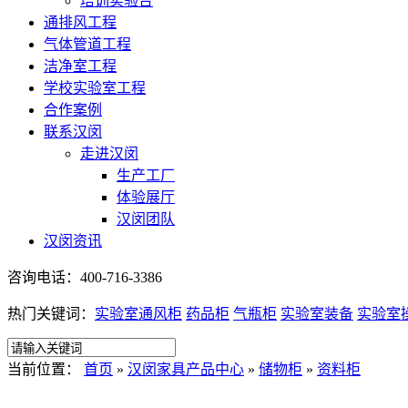
培训实验台
通排风工程
气体管道工程
洁净室工程
学校实验室工程
合作案例
联系汉闵
走进汉闵
生产工厂
体验展厅
汉闵团队
汉闵资讯
咨询电话：400-716-3386
热门关键词：
实验室通风柜
药品柜
气瓶柜
实验室装备
实验室
当前位置：
首页
»
汉闵家具产品中心
»
储物柜
»
资料柜