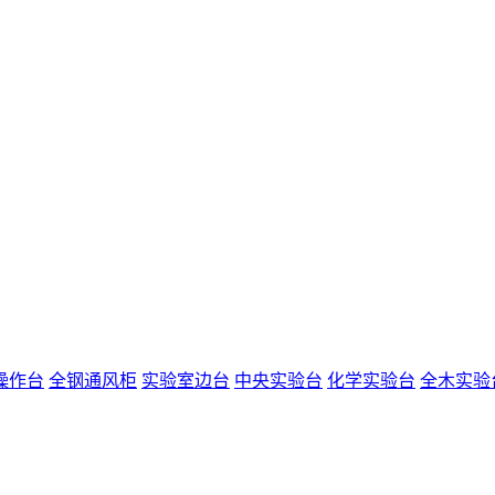
操作台
全钢通风柜
实验室边台
中央实验台
化学实验台
全木实验