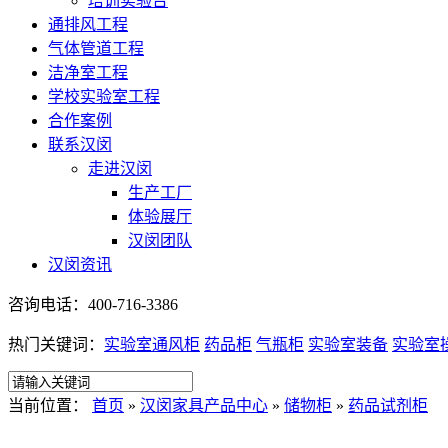
培训实验台
通排风工程
气体管道工程
洁净室工程
学校实验室工程
合作案例
联系汉闵
走进汉闵
生产工厂
体验展厅
汉闵团队
汉闵资讯
咨询电话：400-716-3386
热门关键词：
实验室通风柜
药品柜
气瓶柜
实验室装备
实验室
当前位置：
首页
»
汉闵家具产品中心
»
储物柜
»
药品试剂柜